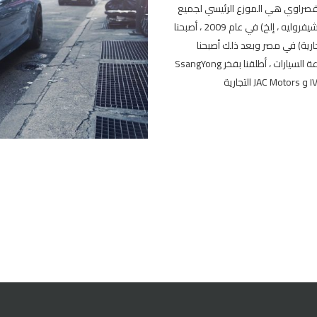
 قصراوي هي الموزع الرئيسي لجميع
شركات صناعة السيارات الكبرى في مصر: (نيسان ، تويوتا ، كيا ، رينو ، شيفروليه ، إلخ) في عام 2009 ، أصبحنا
جارية) في مصر وبعد ذلك أصبحنا
الشركة الرائدة في السوق في هذا القطاع. بعد تاريخ طويل في صناعة السيارات ، أطلقنا بفخر SsangYong