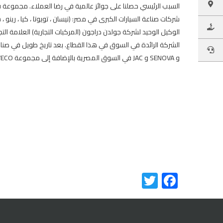
السبب الرئيسي حصلنا على جوائز عالمية في رضا العملاء. مجموعة
الوكيل الوحيد لشركة جولدن دراجون (المركبات التجارية) العلامة الت
و SENOVA و JAC في السوق المصرية بالإضافة إلى مجموعة IVECO و JAC Motors التجارية
Twitter
Facebook