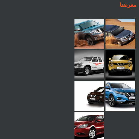
معرضنا