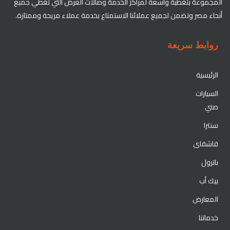
المجموعة بتغطية واسعة لمراكز الخدمة وصالات العرض التي تغطي جميع
أنحاء مصر وتضمن لجميع عملائنا الاستمتاع بخدمة عملاء مريحة وممتازة.
روابط سريعة
الرئيسية
السيارات
صني
سنترا
قاشقاى
باترول
بيك أب
المعارض
خدماتنا