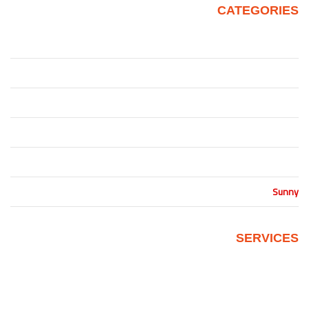
CATEGORIES
Juke
Patrol
Pickup
Qashqai
Sentra
Sunny
SERVICES
Quality Control
Personalize Your New Home